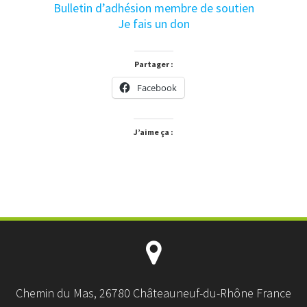
Bulletin d’adhésion membre de soutien
Je fais un don
Partager :
Facebook
J’aime ça :
Chemin du Mas, 26780 Châteauneuf-du-Rhône France