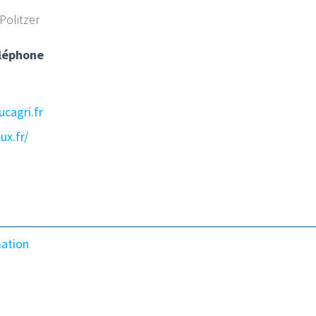
Politzer
léphone
cagri.fr
ux.fr/
mation