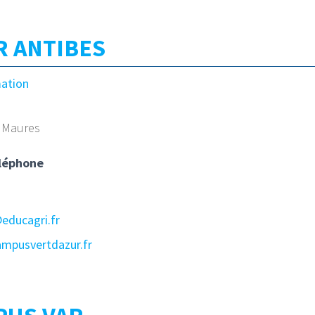
R ANTIBES
mation
s Maures
S
léphone
educagri.fr
ampusvertdazur.fr