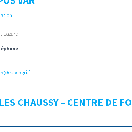
PUS VAR
mation
nt Lazare
léphone
er@educagri.fr
LES CHAUSSY – CENTRE DE F