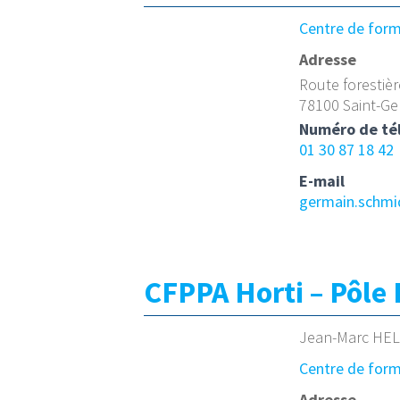
Centre de for
Adresse
Route forestiè
78100 Saint-Ge
Numéro de té
01 30 87 18 42
E-mail
germain.schmi
CFPPA Horti – Pôl
Jean-Marc HEL
Centre de for
Adresse