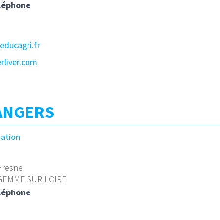
léphone
educagri.fr
rliver.com
 ANGERS
mation
Fresne
 GEMME SUR LOIRE
léphone