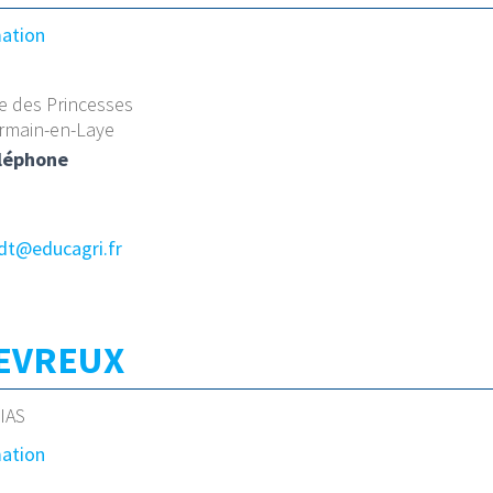
mation
re des Princesses
rmain-en-Laye
léphone
dt@educagri.fr
e EVREUX
IAS
mation