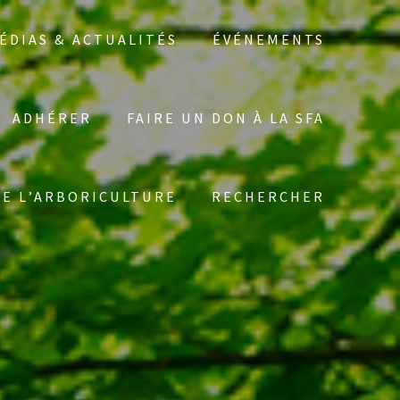
ÉDIAS & ACTUALITÉS
ÉVÉNEMENTS
ADHÉRER
FAIRE UN DON À LA SFA
Search
DE L’ARBORICULTURE
RECHERCHER
for: