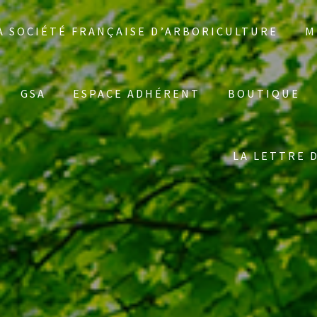
A SOCIÉTÉ FRANÇAISE D’ARBORICULTURE
M
GSA
ESPACE ADHÉRENT
BOUTIQUE
LA LETTRE 