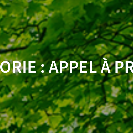
ORIE :
APPEL À P