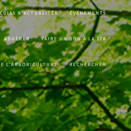
ÉDIAS & ACTUALITÉS
ÉVÉNEMENTS
ADHÉRER
FAIRE UN DON À LA SFA
Search
DE L’ARBORICULTURE
RECHERCHER
for: