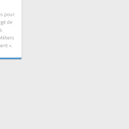
es pour
rgé de
s
Métiers
ent ».