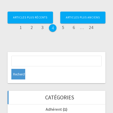
Navigation
ARTICLES PLUS RÉCENTS
ARTICLES PLUS ANCIENS
au
Page
Page
Page
Page
Page
Page
1
2
3
5
6
…
24
Page
4
sein
des
articles
Rechercher :
CATÉGORIES
Adhérent
(1)