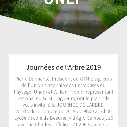
Journées de l’Arbre 2019
Pierre Darmanté, Président du GTM Elagueurs
de l’Union Nationale des Entreprises du
Paysage (Unep) et William Tromp, représentant
régional du GTM Elagueurs, ont le plaisir de
vous inviter à la JOURNÉE DE L’ARBRE.
Vendredi 27 septembre 2019 de 9h00 à 16h30
Lycée viticole de Beaune (Viti Agro Campus), 16
avenue Charles Jaffelin – 21 206 Beaune…