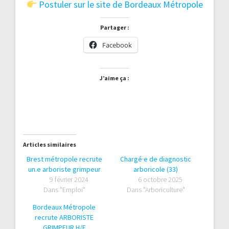
Postuler sur le site de Bordeaux Métropole
Partager :
Facebook
J’aime ça :
Articles similaires
Brest métropole recrute
Chargé·e de diagnostic
un.e arboriste grimpeur
arboricole (33)
9 février 2024
6 octobre 2025
Dans "Emploi"
Dans "Arboriculture"
Bordeaux Métropole
recrute ARBORISTE
GRIMPEUR H/F