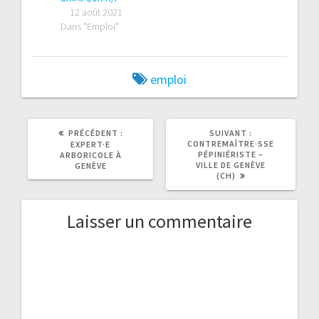
12 août 2021
Dans "Emploi"
emploi
ARTICLE
ARTICLE
PRÉCÉDENT :
SUIVANT :
PRÉCÉDENT
SUIVANT
CONTREMAÎTRE·SSE
EXPERT·E
:
:
PÉPINIÉRISTE –
ARBORICOLE À
VILLE DE GENÈVE
GENÈVE
(CH)
Laisser un commentaire