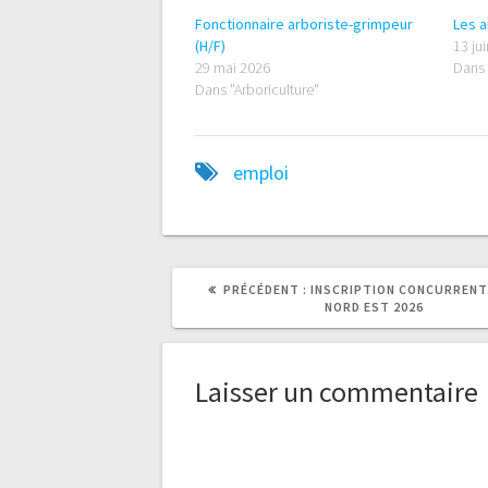
Fonctionnaire arboriste-grimpeur
Les a
(H/F)
13 ju
29 mai 2026
Dans 
Dans "Arboriculture"
emploi
ARTICLE
PRÉCÉDENT :
INSCRIPTION CONCURRENT.
PRÉCÉDENT
NORD EST 2026
:
Laisser un commentaire