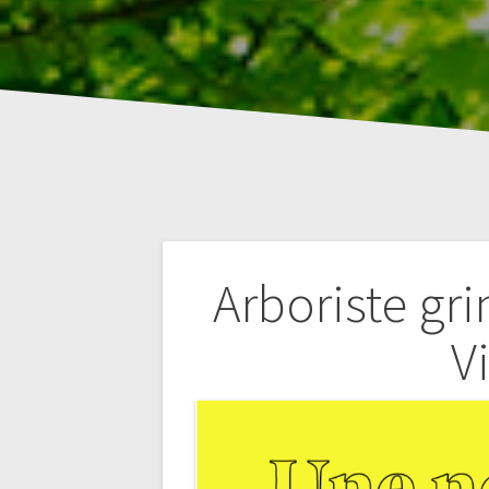
Navigation
Arboriste gr
de
V
l’article