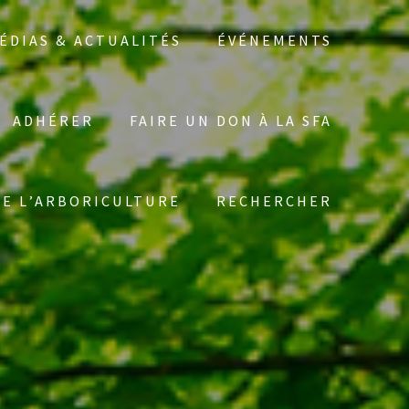
ÉDIAS & ACTUALITÉS
ÉVÉNEMENTS
ADHÉRER
FAIRE UN DON À LA SFA
Search
DE L’ARBORICULTURE
RECHERCHER
for: