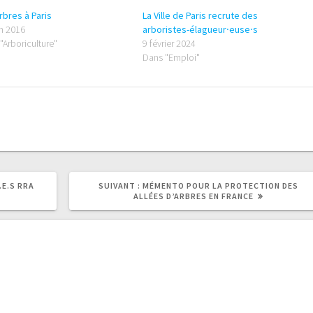
rbres à Paris
La Ville de Paris recrute des
in 2016
arboristes-élagueur⸱euse⸱s
"Arboriculture"
9 février 2024
Dans "Emploi"
ARTICLE
E.S RRA
SUIVANT :
MÉMENTO POUR LA PROTECTION DES
SUIVANT
ALLÉES D’ARBRES EN FRANCE
: