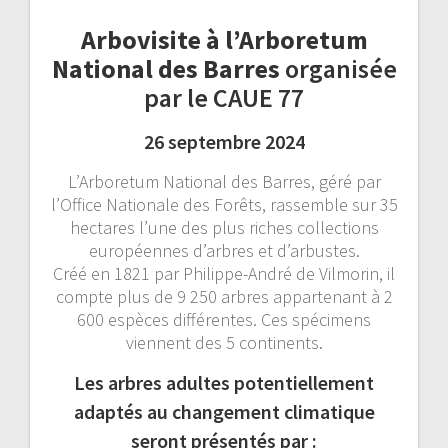
Arbovisite à l’Arboretum
National des Barres
organisée
par le CAUE 77
26 septembre 2024
L’Arboretum National des Barres, géré par
l’Office Nationale des Forêts, rassemble sur 35
hectares l’une des plus riches collections
européennes d’arbres et d’arbustes.
Créé en 1821 par Philippe-André de Vilmorin, il
compte plus de 9 250 arbres appartenant à 2
600 espèces différentes. Ces spécimens
viennent des 5 continents.
Les arbres adultes potentiellement
adaptés au changement climatique
seront présentés par :