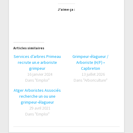
J’aime ça :
Articles similaires
Services d’arbres Primeau
Grimpeur-élagueur /
recrute un.e arboriste
Arboriste (H/F) •
grimpeur
Capbreton
16 janvier 2024
13 juillet 2026
Dans "Emploi"
Dans "Arboriculture"
Atger Arboristes Associés
recherche un ou une
grimpeur-élagueur
29 avril 2021
Dans "Emploi"