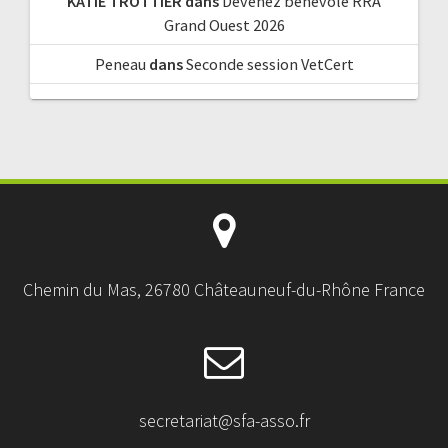
KATIE TROTTIER
dans
Devenez bénévole RRA
Grand Ouest 2026
Peneau
dans
Seconde session VetCert
Chemin du Mas, 26780 Châteauneuf-du-Rhône France
secretariat@sfa-asso.fr