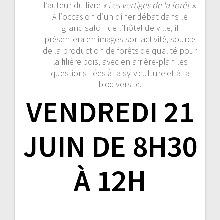
l’auteur du livre
« Les vertiges de la forêt »
.
A l’occasion d’un dîner débat dans le
grand salon de l’hôtel de ville, il
présentera en images son activité, source
de la production de forêts de qualité pour
la filière bois, avec en arrière-plan les
questions liées à la sylviculture et à la
biodiversité.
VENDREDI 21
JUIN DE 8H30
À 12H