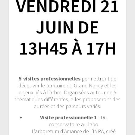
VENDREDI 21
JUIN DE
13H45 À 17H
5 visites professionnelles
permettront de
découvrir le territoire du Grand Nancy et les
enjeux liés à l’arbre. Organisées autour de 5
thématiques différentes, elles proposeront des
durées et des parcours variés.
Visite professionnelle 1
: Du
conservatoire au labo
L’arboretum d’Amance de l’INRA, créé