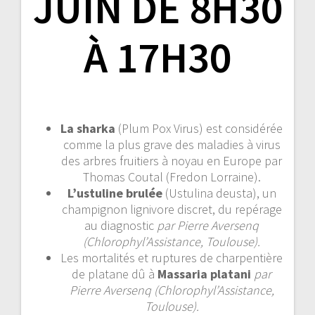
JUIN DE 8H30
À 17H30
La sharka
(Plum Pox Virus) est considérée
comme la plus grave des maladies à virus
des arbres fruitiers à noyau en Europe par
Thomas Coutal (Fredon Lorraine).
L’ustuline brulée
(Ustulina deusta), un
champignon lignivore discret, du repérage
au diagnostic
par Pierre Aversenq
(Chlorophyl’Assistance, Toulouse).
Les mortalités et ruptures de charpentière
de platane dû à
Massaria platani
par
Pierre Aversenq (Chlorophyl’Assistance,
Toulouse).