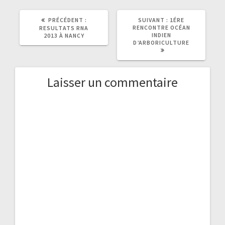
ARTICLE
ARTICLE
PRÉCÉDENT :
SUIVANT :
1ÉRE
PRÉCÉDENT
SUIVANT
RENCONTRE OCÉAN
RESULTATS RNA
:
:
INDIEN
2013 À NANCY
D’ARBORICULTURE
Laisser un commentaire