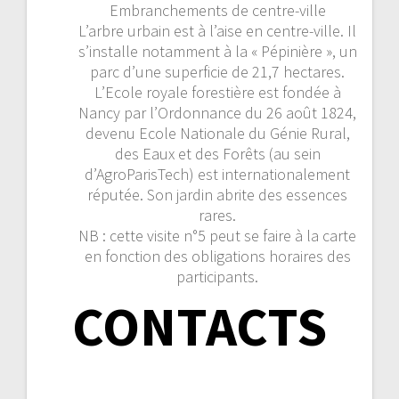
Embranchements de centre-ville
L’arbre urbain est à l’aise en centre-ville. Il
s’installe notamment à la « Pépinière », un
parc d’une superficie de 21,7 hectares.
L’Ecole royale forestière est fondée à
Nancy par l’Ordonnance du 26 août 1824,
devenu Ecole Nationale du Génie Rural,
des Eaux et des Forêts (au sein
d’AgroParisTech) est internationalement
réputée. Son jardin abrite des essences
rares.
NB : cette visite n°5 peut se faire à la carte
en fonction des obligations horaires des
participants.
CONTACTS