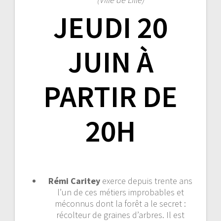
JEUDI 20
JUIN À
PARTIR DE
20H
Rémi Caritey
exerce depuis trente ans
l’un de ces métiers improbables et
méconnus dont la forêt a le secret :
récolteur de graines d’arbres. Il est