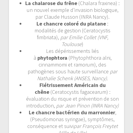
La chalarose du frêne
(Chalara fraxinea) :
un nouvel exemple d’invasion biologique,
par Claude Husson (INRA Nancy).
Le chancre coloré du platane
:
modalités de gestion (Ceratocystis
fimbriata),
par Emilie Collet (VNF,
Toulouse
)
Les dépérissements liés
à
phytophtora
(Phytophthora alni,
cinnammomi et ramorum), des
pathogènes sous haute surveillance
par
Nathalie Schenk (ANSES, Nancy).
Flétrissement Américain du
chêne
(Ceratocystis fagacearum) :
évaluation du risque et prévention de son
introduction,
par Jean Pinon (INRA Nancy)
Le chancre bactérien du marronnier
,
(Pseudomonas syringae), symptômes,
conséquence et suivi
par François Freytet
(Ville de Lille)