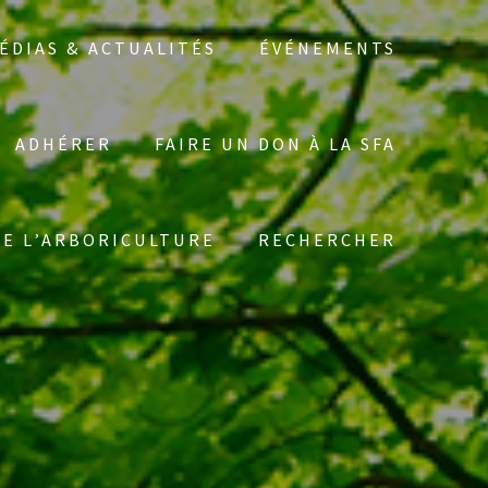
ÉDIAS & ACTUALITÉS
ÉVÉNEMENTS
ADHÉRER
FAIRE UN DON À LA SFA
Search
DE L’ARBORICULTURE
RECHERCHER
for: