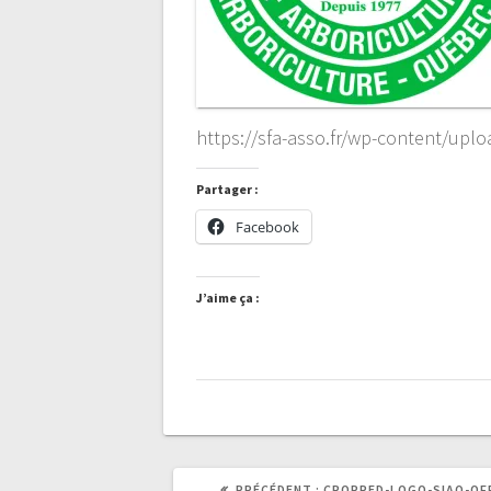
https://sfa-asso.fr/wp-content/upl
Partager :
Facebook
J’aime ça :
ARTICLE
PRÉCÉDENT :
CROPPED-LOGO-SIAQ-OFF