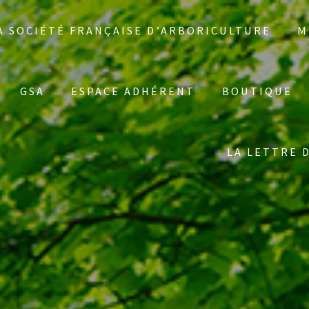
A SOCIÉTÉ FRANÇAISE D’ARBORICULTURE
M
GSA
ESPACE ADHÉRENT
BOUTIQUE
LA LETTRE 