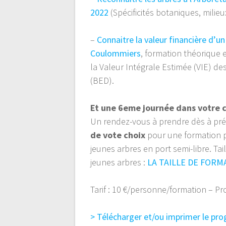
2022
(Spécificités botaniques, milie
–
Connaitre la valeur financière d’u
Coulommiers
, formation théorique e
la Valeur Intégrale Estimée (VIE) de
(BED).
Et une 6eme journée dans votre
Un rendez-vous à prendre dès à pr
de vote choix
pour une formation p
jeunes arbres en port semi-libre. Tai
jeunes arbres :
LA TAILLE DE FORM
Tarif : 10 €/personne/formation – P
> Télécharger et/ou imprimer le pr