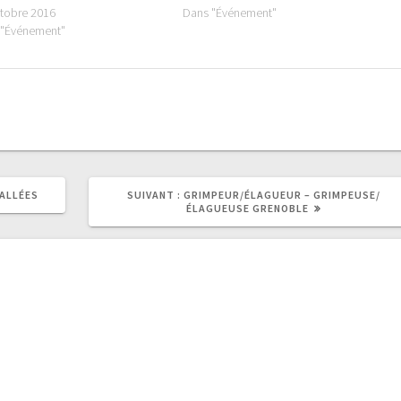
tobre 2016
Dans "Événement"
 "Événement"
ARTICLE
 ALLÉES
SUIVANT :
GRIMPEUR/ÉLAGUEUR – GRIMPEUSE/
SUIVANT
ÉLAGUEUSE GRENOBLE
: