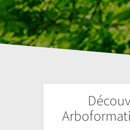
Navigation
Découvr
de
Arboformati