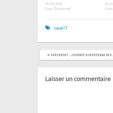
15 mai 2023
24 oc
Dans "Événement"
Dans
caue77
ARTICLE
PRÉCÉDENT :
JOURNÉE EUROPÉENNE DES
PRÉCÉDENT
:
Laisser un commentaire