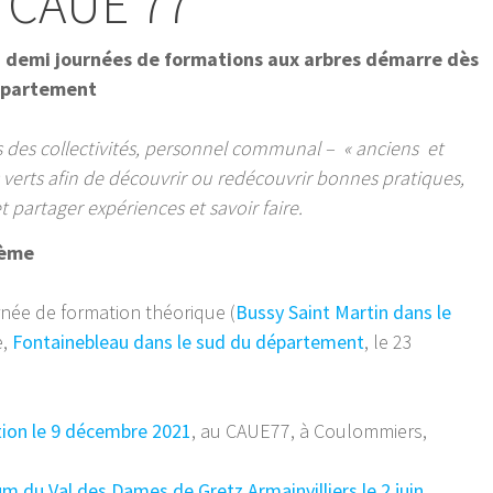
CAUE 77
u demi journées de formations aux arbres démarre dès
Département
ts des collectivités, personnel communal – « anciens et
verts afin de découvrir ou redécouvrir bonnes pratiques,
et partager expériences et savoir faire.
hème
urnée de formation théorique (
Bussy Saint Martin dans le
e,
Fontainebleau dans le sud du département
, le 23
ion l
e 9 décembre 2021
, au CAUE77, à Coulommiers,
um du Val des Dames de Gretz Armainvilliers le 2 juin