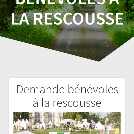
LA RESCOUSSE
Demande bénévoles
Navigation
à la rescousse
de
l’article