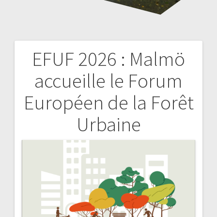
EFUF 2026 : Malmö
Navigation
accueille le Forum
de
Européen de la Forêt
l’article
Urbaine