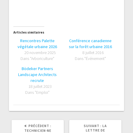
Articles similaires
Rencontres Palette
Conférence canadienne
végétale urbaine 2026
sur la forêt urbaine 2016
20 novembre 2025
8 juillet 2016
Dans "Arboriculture"
Dans "Événement"
Bödeker Partners
Landscape Architects
recrute
18 juillet 2023
Dans "Emploi"
ARTICLE
ARTICLE
PRÉCÉDENT :
SUIVANT :
LA
PRÉCÉDENT
SUIVANT
LETTRE DE
TECHNICIEN·NE