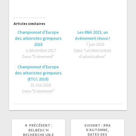
Articles similaires
Championnat d’Europe
Les RNA 2023, un
des arboristes grimpeurs
événement réussi !
2018
7 juin 2023
4 décembre 2017
Dans "Les Rencontres
Dans "Événement"
d'arboriculture"
Championnat d’Europe
des arboristes grimpeurs
(ETCC 2018)
31 mai 2018
Dans "Événement"
ARTICLE
ARTICLE
PRÉCÉDENT :
SUIVANT :
RRA
PRÉCÉDENT
SUIVANT
D’AUTOMNE,
BELBÉOC’H
:
:
DATES DES
RECHERCHE UN.E