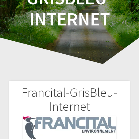
INTERNET
Francital-GrisBleu-
Navigation
Internet
de
l’article