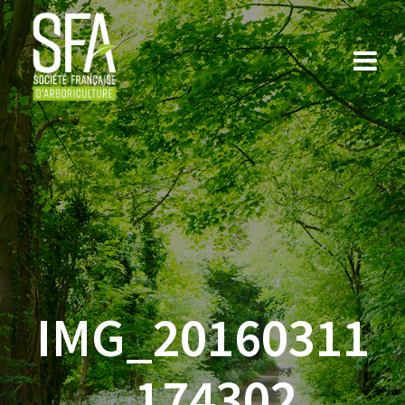
Skip
to
content
IMG_20160311
_174302