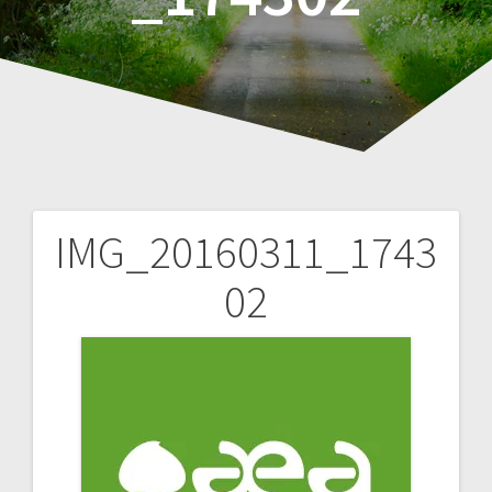
IMG_20160311_1743
Navigation
02
de
l’article