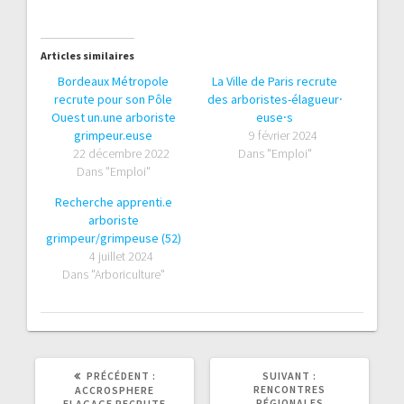
Articles similaires
Bordeaux Métropole
La Ville de Paris recrute
recrute pour son Pôle
des arboristes-élagueur⸱
Ouest un.une arboriste
euse⸱s
grimpeur.euse
9 février 2024
22 décembre 2022
Dans "Emploi"
Dans "Emploi"
Recherche apprenti.e
arboriste
grimpeur/grimpeuse (52)
4 juillet 2024
Dans "Arboriculture"
ARTICLE
ARTICLE
PRÉCÉDENT :
SUIVANT :
PRÉCÉDENT
SUIVANT
RENCONTRES
ACCROSPHERE
:
:
RÉGIONALES
ELAGAGE RECRUTE