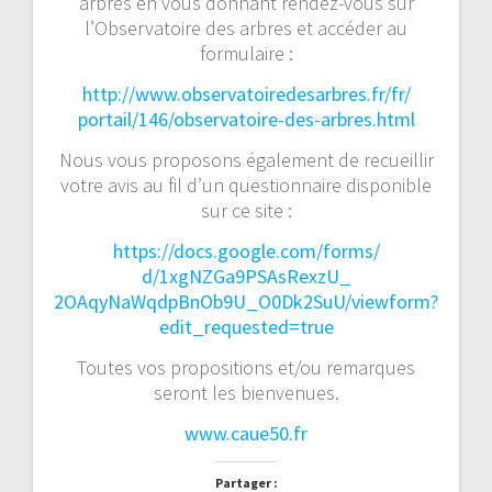
arbres en vous donnant rendez-vous sur
l’Observatoire des arbres et accéder au
formulaire :
http://www.
observatoiredesarbres.fr/fr/
portail/146/observatoire-des-
arbres.html
Nous vous proposons également de recueillir
votre avis au fil d’un questionnaire disponible
sur ce site :
https://docs.google.com/forms/
d/1xgNZGa9PSAsRexzU_
2OAqyNaWqdpBnOb9U_O0Dk2SuU/
viewform?
edit_requested=true
Toutes vos propositions et/ou remarques
seront les bienvenues.
www.
caue50.fr
Partager :