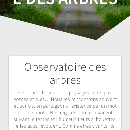
Observatoire des
Navigation
arbres
de
l’article
Les arbres habitent les paysages, leurs plis,
bosses et rues… Nous les rencontrons souvent
et parfois, en partageons l’existence par un mot
ou une photo. Nos regards pour eux varient
suivant le temps et l’humeur. Leurs silhouettes,
elles aussi, évoluent. Comme êtres vivants, ils