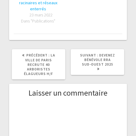
racinaires et réseaux
enterrés
23 mars 2022
Dans "Publications"
ARTICLE
ARTICLE
PRÉCÉDENT :
LA
SUIVANT :
DEVENEZ
PRÉCÉDENT
SUIVANT
BÉNÉVOLE RRA
VILLE DE PARIS
:
:
SUD-OUEST 2025
RECRUTE 40
ARBORISTES
ÉLAGUEURS H/F
Laisser un commentaire