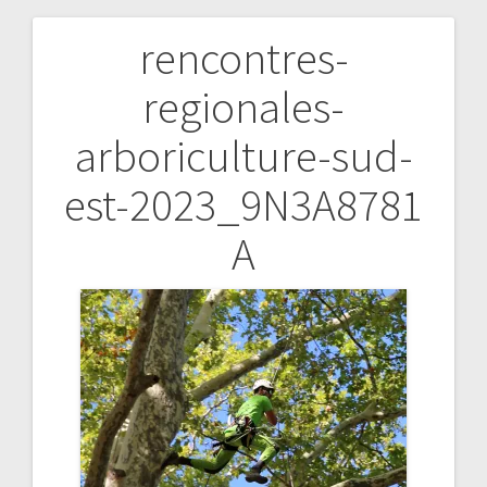
rencontres-
Navigation
regionales-
de
arboriculture-sud-
l’article
est-2023_9N3A8781
A