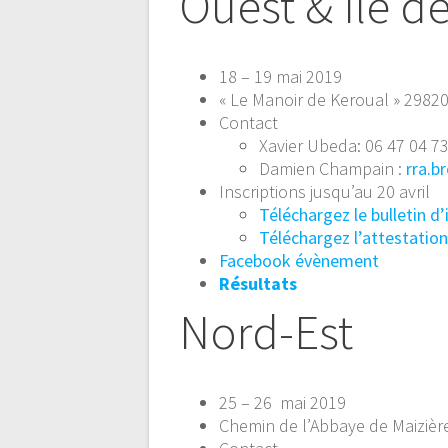
Ouest & Île d
18 – 19 mai 2019
« Le Manoir de Keroual » 298
Contact
Xavier Ubeda: 06 47 04 7
Damien Champain :
rra.b
Inscriptions jusqu’au 20 avril
Téléchargez le bulletin d’
Téléchargez l’attestatio
Facebook évènement
Résultats
Nord-Est
25 – 26 mai 2019
Chemin de l’Abbaye de Maizièr