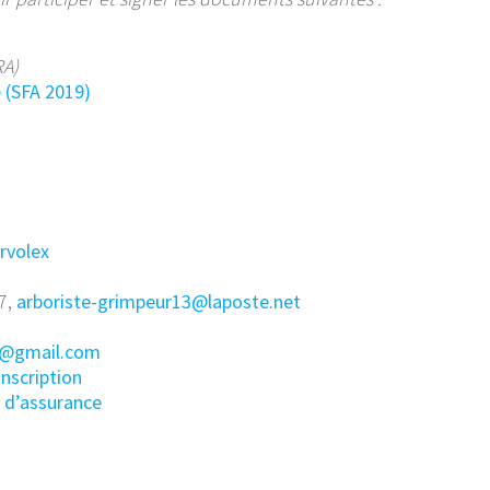
RA)
e (SFA 2019)
rvolex
67,
arboriste-grimpeur13@laposte.net
t@gmail.com
inscription
n d’assurance