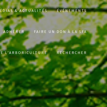
ÉDIAS & ACTUALITÉS
ÉVÉNEMENTS
ADHÉRER
FAIRE UN DON À LA SFA
Search
DE L’ARBORICULTURE
RECHERCHER
for: