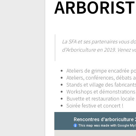
ARBORIST
La SFA et ses partenaires vous 
d’Arboriculture en 2019. Venez v
Ateliers de grimpe encadrée po
Ateliers, conférences, débats 
Stands et village des fabricant
Workshops et démonstrations s
Buvette et restauration locale 
Soirée festive et concert !