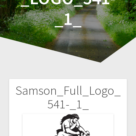
_1_
Samson_Full_Logo_
Navigation
541-_1_
de
l’article