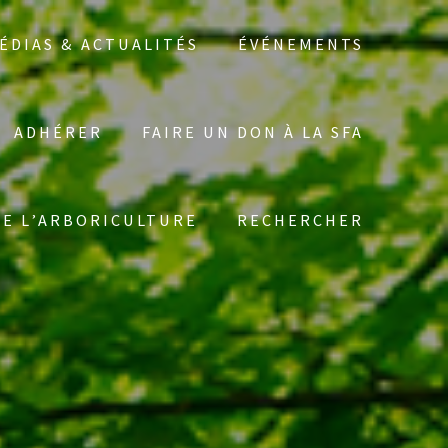
ÉDIAS & ACTUALITÉS
ÉVÉNEMENTS
ADHÉRER
FAIRE UN DON À LA SFA
Search
DE L’ARBORICULTURE
RECHERCHER
for: