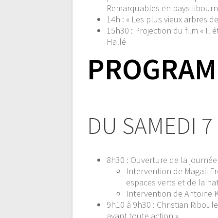
Remarquables en pays libourna
14h :
« Les plus vieux arbres 
15h30 :
Projection du film « Il
Hallé
PROGRAMM
DU SAMEDI 7
8h30 :
Ouverture de la journée
Intervention de Magali F
espaces verts et de la nat
Intervention de Antoine 
9h10 à 9h30 :
Christian Riboule
avant toute action »