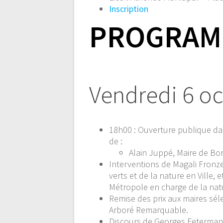
Inscription
PROGRAM
Vendredi 6 o
18h00 :
Ouverture publique da
de :
Alain Juppé, Maire de Bo
Interventions de Magali Fronz
verts et de la nature en Ville,
Métropole en charge de la natu
Remise des prix aux maires s
Arboré Remarquable.
Discours de Georges Feterman, 