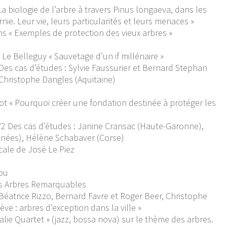
La biologie de l’arbre à travers Pinus longaeva, dans les
e. Leur vie, leurs particularités et leurs menaces »
 « Exemples de protection des vieux arbres »
n Le Belleguy « Sauvetage d’un if millénaire »
Des cas d’études : Sylvie Faussurier et Bernard Stephan
 Christophe Dangles (Aquitaine)
t « Pourquoi créer une fondation destinée à protéger les
°2
Des cas d’études : Janine Cransac (Haute-Garonne),
énées), Hélène Schabaver (Corse)
cale de José Le Piez
ou
es Arbres Remarquables
Béatrice Rizzo, Bernard Favre et Roger Beer, Christophe
ve : arbres d’exception dans la ville »
alie Quartet » (jazz, bossa nova) sur le thème des arbres.