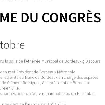
ME DU CONGRÈS
ctobre
ns la salle de l’Athénée municipal de Bordeaux
g
Discours
rdeaux et Président de Bordeaux Métropole
es, adjointe au Maire de Bordeaux en charge des espaces
 et de Clément Rossignol, Vice-président de Bordeaux
re en Ville.
électionnés pour un Arbre remarquable ou un Ensemble
président de l’association A.R.B.R.E.S