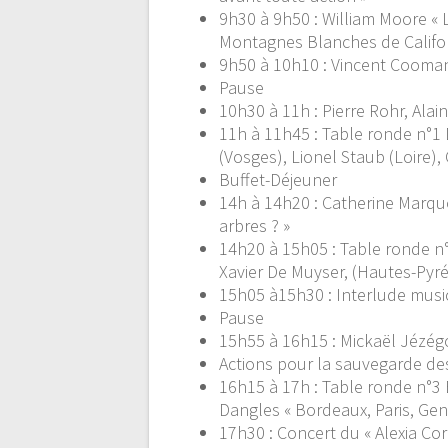
9h30 à 9h50 :
William Moore
« 
Montagnes Blanches de Californi
9h50 à 10h10 :
Vincent Coomans
Pause
10h30 à 11h :
Pierre Rohr, Alai
11h à 11h45 :
Table ronde n°1 
(Vosges), Lionel Staub (Loire),
Buffet-Déjeuner
14h à 14h20 :
Catherine Marquo
arbres ? »
14h20 à 15h05 :
Table ronde n
Xavier De Muyser, (Hautes-Pyr
15h05 à15h30 :
Interlude musi
Pause
15h55 à 16h15 :
Mickaël Jézég
Actions pour la sauvegarde d
16h15 à 17h :
Table ronde n°3 
Dangles « Bordeaux, Paris, Genè
17h30 :
Concert du « Alexia Cor