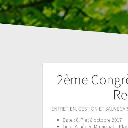
Navigation
2ème Congrè
de
Re
l’article
ENTRETIEN, GESTION ET SAUVEGAR
Date : 6, 7 et 8 octobre 2017
Lieu : Athénée Municipal – Pl