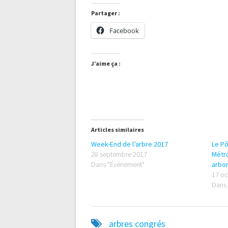
Partager :
Facebook
J’aime ça :
Articles similaires
Week-End de l’arbre 2017
Le P
28 septembre 2017
Métr
Dans "Événement"
arbor
17 oc
Dans 
arbres
congrés