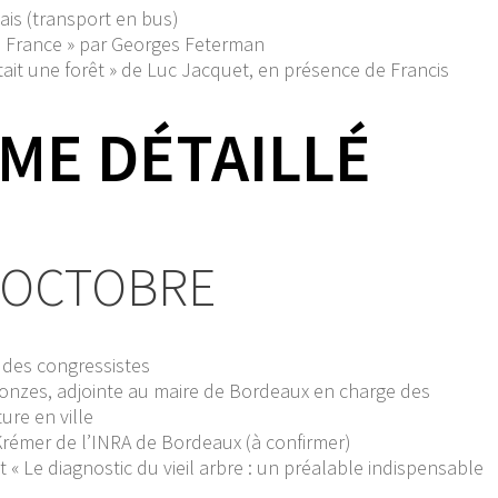
is (transport en bus)
de France » par Georges Feterman
 était une forêt » de Luc Jacquet, en présence de Francis
E DÉTAILLÉ
 OCTOBRE
 des congressistes
ronzes, adjointe au maire de Bordeaux en charge des
ure en ville
Krémer de l’INRA de Bordeaux (à confirmer)
t « Le diagnostic du vieil arbre : un préalable indispensable