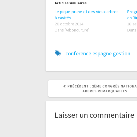
Articles similaires
Le pique-prune et des vieux arbres
Prog
à cavités
en B
20 octobre 2014
18 s
Dans "Arboriculture"
Dans
conference
espagne
gestion
ARTICLE
PRÉCÉDENT :
2ÈME CONGRÈS NATIONA
PRÉCÉDENT
ARBRES REMARQUABLES
:
Laisser un commentaire