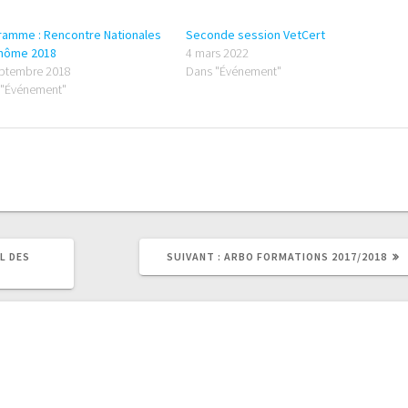
ramme : Rencontre Nationales
Seconde session VetCert
inôme 2018
4 mars 2022
eptembre 2018
Dans "Événement"
 "Événement"
ARTICLE
L DES
SUIVANT :
ARBO FORMATIONS 2017/2018
SUIVANT
: