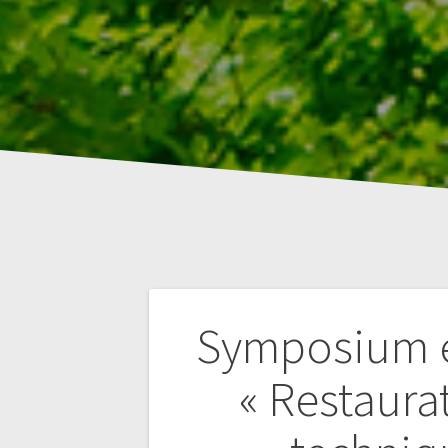
Navigation
Symposium e
de
« Restaura