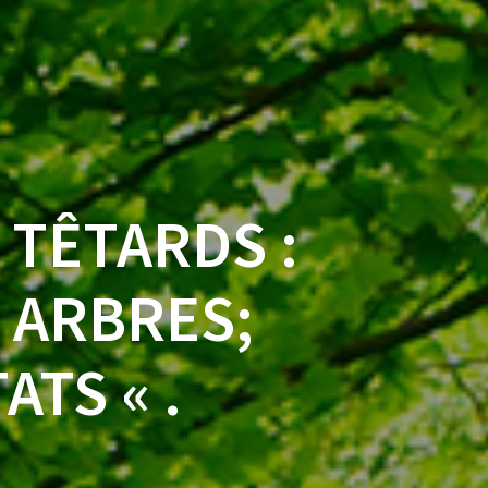
TÊTARDS :
 ARBRES;
TS « .