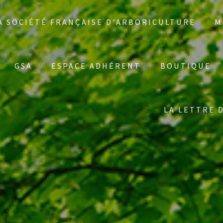
A SOCIÉTÉ FRANÇAISE D’ARBORICULTURE
M
GSA
ESPACE ADHÉRENT
BOUTIQUE
LA LETTRE 