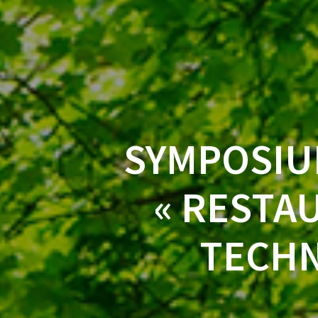
SYMPOSIU
« RESTA
TECHN