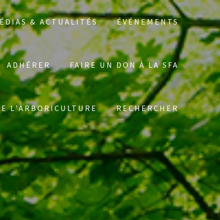
ÉDIAS & ACTUALITÉS
ÉVÉNEMENTS
ADHÉRER
FAIRE UN DON À LA SFA
Search
DE L’ARBORICULTURE
RECHERCHER
for: