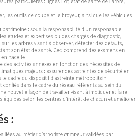
ures particulières : lignes Edf, état de santé de l’arbre,
r, les outils de coupe et le broyeur, ainsi que les véhicules
 du patrimoine : sous la responsabilité d’un responsable
es études et expertises ou des chargés de diagnostic,
 sur les arbres visant à observer, détecter des défauts,
ctant son état de santé. Ceci comprend des examens en
 en nacelle
 des activités annexes en fonction des nécessités de
limatiques majeurs : assurer des astreintes de sécurité en
 le cadre du dispositif d’astreinte métropolitain
t confiés dans le cadre du réseau référents au sein du
 une nouvelle façon de travailler visant à impliquer et faire
des équipes selon les centres d’intérêt de chacun et améliorer
s :
 liées au métier d’arboriste grimpeur validées par