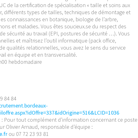
 de la certification de spécialisation « taille et soins aux
r, différents types de tailles, techniques de démontage et
es connaissances en botanique, biologie de l’arbre,
nons et maladies. Vous êtes soucieux.se du respect des
de sécurité au travail (EPI, postures de sécurité …). Vous
elles et maîtrisez l’outil informatique (pack office,
é de qualités relationnelles, vous avez le sens du service
vail en équipe et en transversalité.
35h00 hebdomadaire
99 84 84
ecrutement.bordeaux-
ailoffre.aspx?idOffre=337&idOrigine=516&LCID=1036
 : Pour tout complément d’information concernant ce poste
r Olivier Arnaud, responsable d’équipe :
.fr
ou 07 72 23 93 81