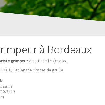
grimpeur à Bordeaux
oriste grimpeur
à partir de fin Octobre.
OLE, Esplanade charles de gaulle
de
possible
4/10/2020
loi