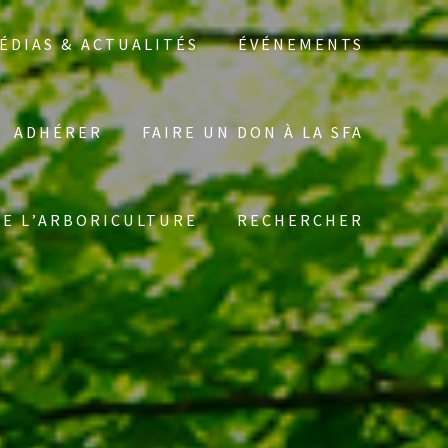
ÉDIAS & ACTUALITÉS
ÉVÉNEMENTS
ADHÉRER
FAIRE UN DON À LA SFA
Search
DE L’ARBORICULTURE
RECHERCHER
for: