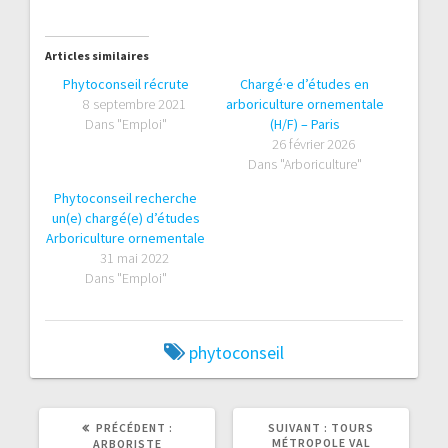
Articles similaires
Phytoconseil récrute
Chargé·e d’études en
8 septembre 2021
arboriculture ornementale
Dans "Emploi"
(H/F) – Paris
26 février 2026
Dans "Arboriculture"
Phytoconseil recherche
un(e) chargé(e) d’études
Arboriculture ornementale
31 mai 2022
Dans "Emploi"
phytoconseil
ARTICLE
ARTICLE
PRÉCÉDENT :
SUIVANT :
TOURS
PRÉCÉDENT
SUIVANT
MÉTROPOLE VAL
ARBORISTE