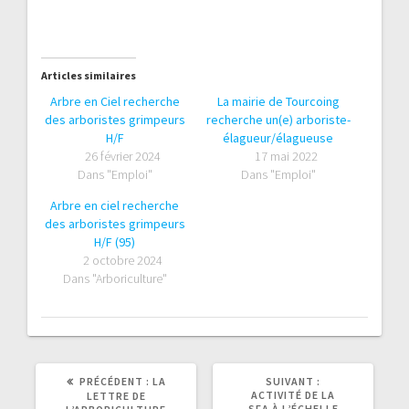
Articles similaires
Arbre en Ciel recherche
La mairie de Tourcoing
des arboristes grimpeurs
recherche un(e) arboriste-
H/F
élagueur/élagueuse
26 février 2024
17 mai 2022
Dans "Emploi"
Dans "Emploi"
Arbre en ciel recherche
des arboristes grimpeurs
H/F (95)
2 octobre 2024
Dans "Arboriculture"
ARTICLE
ARTICLE
PRÉCÉDENT :
LA
SUIVANT :
PRÉCÉDENT
SUIVANT
ACTIVITÉ DE LA
LETTRE DE
:
:
SFA À L’ÉCHELLE