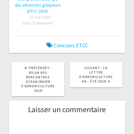
des arboristes grimpeurs
(ETCC 2018)
31 mai 2018
Dans "Événement"
Concours
ETCC
ARTICLE
ARTICLE
PRÉCÉDENT :
SUIVANT :
LA
PRÉCÉDENT
SUIVANT
LETTRE
BILAN DES
:
:
D’ARBORICULTURE
RENCONTRES
84 – ÉTÉ 2018
OCEAN INDIEN
D’ARBORICULTURE
2018
Laisser un commentaire