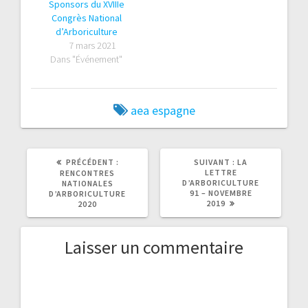
Sponsors du XVIIIe
Congrès National
d’Arboriculture
7 mars 2021
Dans "Événement"
aea
espagne
ARTICLE
ARTICLE
PRÉCÉDENT :
SUIVANT :
LA
PRÉCÉDENT
SUIVANT
LETTRE
RENCONTRES
:
:
D’ARBORICULTURE
NATIONALES
91 – NOVEMBRE
D’ARBORICULTURE
2019
2020
Laisser un commentaire