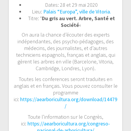
l’article
Dates: 28 et 29 mai 2020
Lieu:
Palais “Europa”, ville de Vitoria.
Titre: “
Du gris au vert. Arbre, Santé et
Société
«
On aura la chance d’écouter des experts
indépendantes, des psycho-pédagoges, des
médecins, des journalistes, et d’autres
techniciens espagnols, français et anglais, qui
gèrent les arbres en ville (Barcelone, Vitoria,
Cambridge, Londres, Lyon).
Toutes les conferences seront traduites en
anglais et en français. Vous pouvez consulter le
programme
ici:
https://aearboricultura.org/download/14479
/
Toute l’information sur le Congrès,
ici:
https://aearboricultura.org/congreso-
nacional-de-arboricultura/