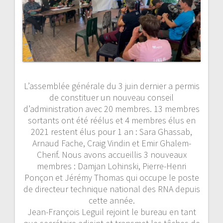
L’assemblée générale du 3 juin dernier a permis
de constituer un nouveau conseil
d’administration avec 20 membres. 13 membres
sortants ont été réélus et 4 membres élus en
2021 restent élus pour 1 an : Sara Ghassab,
Arnaud Fache, Craig Vindin et Emir Ghalem-
Cherif. Nous avons accueillis 3 nouveaux
membres : Damjan Lohinski, Pierre-Henri
Ponçon et Jérémy Thomas qui occupe le poste
de directeur technique national des RNA depuis
cette année.
Jean-François Leguil rejoint le bureau en tant