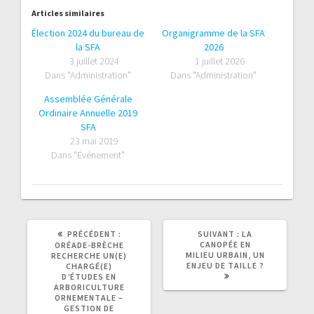
Articles similaires
Élection 2024 du bureau de
Organigramme de la SFA
la SFA
2026
3 juillet 2024
1 juillet 2026
Dans "Administration"
Dans "Administration"
Assemblée Générale
Ordinaire Annuelle 2019
SFA
23 mai 2019
Dans "Événement"
ARTICLE
ARTICLE
PRÉCÉDENT :
SUIVANT :
LA
PRÉCÉDENT
SUIVANT
CANOPÉE EN
ORÉADE-BRÈCHE
:
:
MILIEU URBAIN, UN
RECHERCHE UN(E)
ENJEU DE TAILLE ?
CHARGÉ(E)
D’ÉTUDES EN
ARBORICULTURE
ORNEMENTALE –
GESTION DE