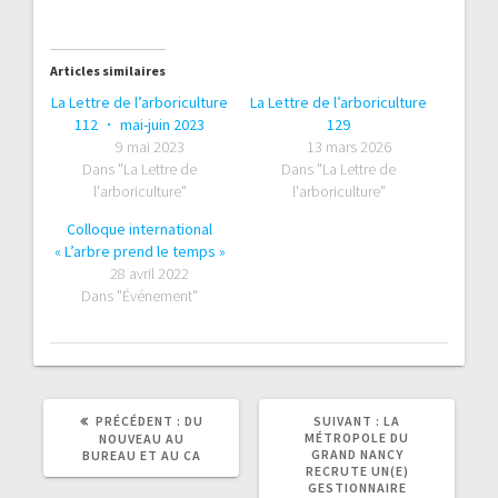
Articles similaires
La Lettre de l’arboriculture
La Lettre de l’arboriculture
112 ・ mai-juin 2023
129
9 mai 2023
13 mars 2026
Dans "La Lettre de
Dans "La Lettre de
l'arboriculture"
l'arboriculture"
Colloque international
« L’arbre prend le temps »
28 avril 2022
Dans "Événement"
ARTICLE
ARTICLE
PRÉCÉDENT :
DU
SUIVANT :
LA
PRÉCÉDENT
SUIVANT
MÉTROPOLE DU
NOUVEAU AU
:
:
GRAND NANCY
BUREAU ET AU CA
RECRUTE UN(E)
GESTIONNAIRE