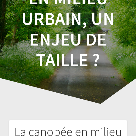
URBAIN, UN
ENJEU DE
TAILLE ?
La canopée en milieu
Navigation