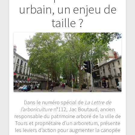
urbain, un enjeu de
de
taille ?
l’article
Dans le numéro spécial de
La Lettre de
l’arboriculture
n°112, Jac Boutaud, ancien
responsable du patrimoine arboré de la ville de
Tours et propriétaire d’un arboretum, présente
les leviers d’action pour augmenter la canopée