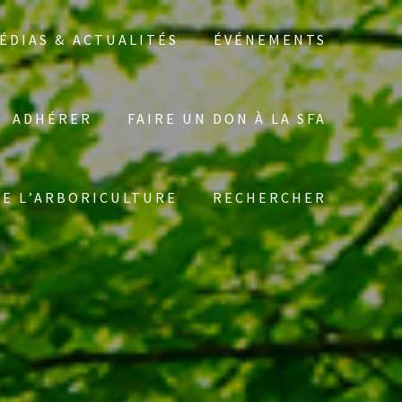
ÉDIAS & ACTUALITÉS
ÉVÉNEMENTS
ADHÉRER
FAIRE UN DON À LA SFA
Search
DE L’ARBORICULTURE
RECHERCHER
for: