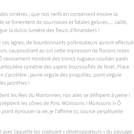
 des ornières ; que nos nerfs en conservent encore la
 se fomentent de sournoises et fatales gelures… Jaillit,
ue la dulcis lumière des fleurs d’Amandiers !
z ces lignes, de bourdonnants pollinisateurs auront effectué
fripon, saupoudrant au sol cette impression de flocons roses
 Ô ravissement mordoré des troncs rugueux soudain parés
articulière symétrie des sapins boursouflés de Noël. Place
 s’accélère : jaune virgule des jonquilles, point-virgule
es jacinthes !
nt les fées du Marronnier, nos ailes se défripent à peine !
crépitent les cônes de Pins. Mûrissons ! Mûrissons !« Ô
oint éprouver la vie, je l’affirme ici, source perpétuelle
té avec laquelle les soidisant « développateurs » du paysage