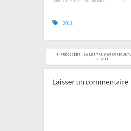
Dans "La Lettre de l'arboriculture"
Dans 
2011
ARTICLE
PRÉCÉDENT :
LA LETTRE D’ARBORICULTU
PRÉCÉDENT
ETE 2011
:
Laisser un commentaire