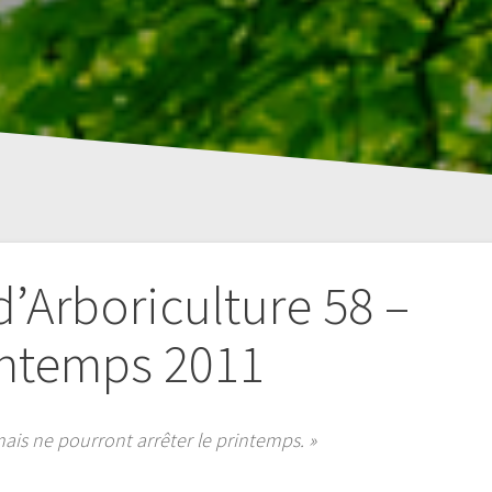
d’Arboriculture 58 –
intemps 2011
 mais ne pourront arrêter le printemps. »