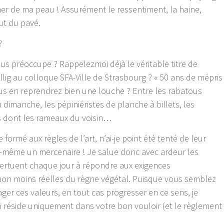
cher de ma peau ! Assurément le ressentiment, la haine,
ut du pavé.
?
us préoccupe ? Rappelezmoi déjà le véritable titre de
llig au colloque SFA-Ville de Strasbourg ? « 50 ans de mépris
us en reprendrez bien une louche ? Entre les rabatous
dimanche, les pépiniéristes de planche à billets, les
ns dont les rameaux du voisin…
 formé aux règles de l’art, n’ai-je point été tenté de leur
oi-même un mercenaire ! Je salue donc avec ardeur les
évertuent chaque jour à répondre aux exigences
non moins réelles du règne végétal. Puisque vous semblez
ger ces valeurs, en tout cas progresser en ce sens, je
ci réside uniquement dans votre bon vouloir (et le règlement