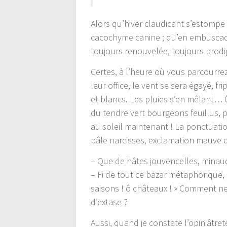
Alors qu’hiver claudicant s’estompe
cacochyme canine ; qu’en embuscade
toujours renouvelée, toujours prodig
Certes, à l’heure où vous parcourre
leur office, le vent se sera égayé, 
et blancs. Les pluies s’en mêlant…
du tendre vert bourgeons feuillus, p
au soleil maintenant ! La ponctuation
pâle narcisses, exclamation mauve d
– Que de hâtes jouvencelles, minaude
– Fi de tout ce bazar métaphorique, 
saisons ! ô châteaux ! » Comment ne p
d’extase ?
Aussi, quand je constate l’opiniâtre