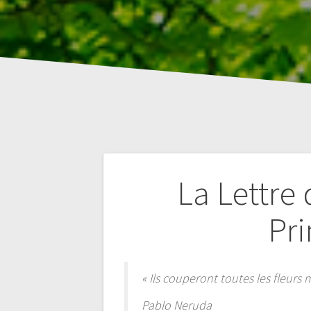
Navigation
La Lettre 
de
Pr
l’article
« Ils couperont toutes les fleurs
Pablo Neruda