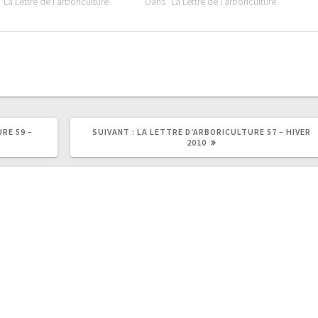
"La Lettre de l'arboriculture"
Dans "La Lettre de l'arboriculture"
ARTICLE
RE 59 –
SUIVANT :
LA LETTRE D’ARBORICULTURE 57 – HIVER
SUIVANT
2010
: