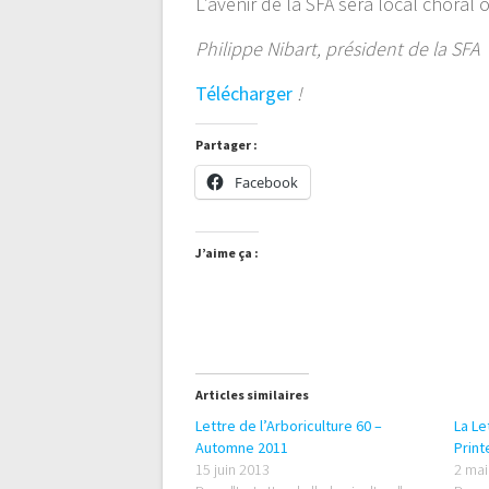
L’avenir de la SFA sera local choral 
Philippe Nibart, président de la SFA
Télécharger
!
Partager :
Facebook
J’aime ça :
Articles similaires
Lettre de l’Arboriculture 60 –
La Le
Automne 2011
Prin
15 juin 2013
2 mai