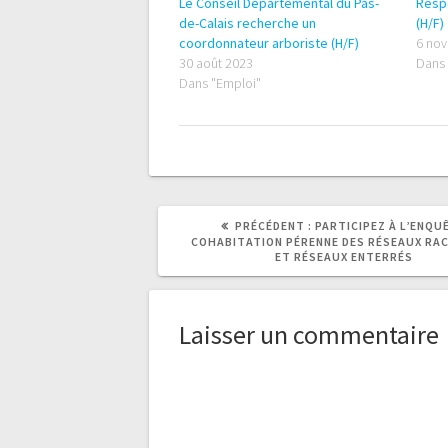
Le Conseil Départemental du Pas-
Resp
de-Calais recherche un
(H/F)
coordonnateur arboriste (H/F)
6 no
30 août 2023
Dans 
Dans "Emploi"
ARTICLE
PRÉCÉDENT :
PARTICIPEZ À L’ENQU
PRÉCÉDENT
COHABITATION PÉRENNE DES RÉSEAUX RAC
:
ET RÉSEAUX ENTERRÉS
Laisser un commentaire