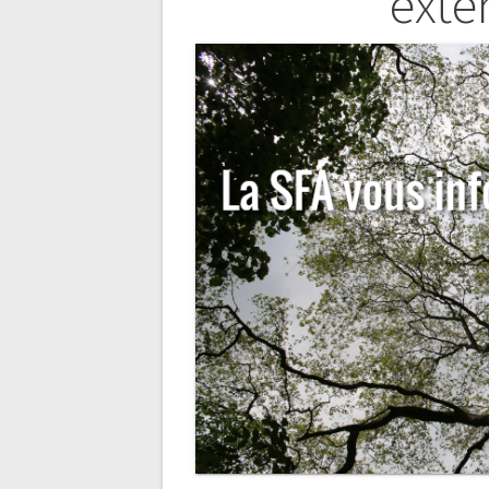
l’article
exte