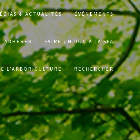
ÉDIAS & ACTUALITÉS
ÉVÉNEMENTS
ADHÉRER
FAIRE UN DON À LA SFA
Search
DE L’ARBORICULTURE
RECHERCHER
for: