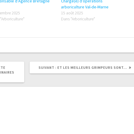
onsable d’Agence Bretagne
Chargé(e) d’opérations
arboriculture Val-de-Marne
vembre 2025
15 août 2025
"Arboriculture"
Dans "Arboriculture"
ARTICLE
ÊTE
SUIVANT :
ET LES MEILLEURS GRIMPEURS SONT…
SUIVANT
INAIRES
: