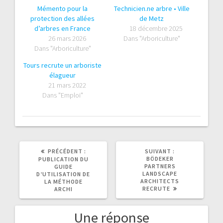
Mémento pour la
Technicien.ne arbre • Ville
protection des allées
de Metz
d’arbres en France
18 décembre 2025
26 mars 2026
Dans "Arboriculture"
Dans "Arboriculture"
Tours recrute un arboriste
élagueur
21 mars 2022
Dans "Emploi"
ARTICLE
ARTICLE
PRÉCÉDENT :
SUIVANT :
PRÉCÉDENT
SUIVANT
BÖDEKER
PUBLICATION DU
:
:
PARTNERS
GUIDE
LANDSCAPE
D’UTILISATION DE
ARCHITECTS
LA MÉTHODE
RECRUTE
ARCHI
Une réponse