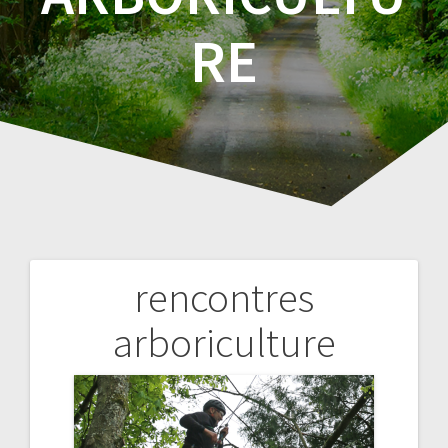
RE
rencontres
Navigation
arboriculture
de
l’article