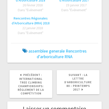
d’Arboriculture 2018
d’Arboriculture 2017
26 février 2018
19 janvier 2017
Dans "Événement"
Dans "Événement"
Rencontres Régionales
d’Arboriculture (RRA) 2018
22 janvier 2018
Dans "Événement"
assemblee generale
Rencontres
d'arboriculture
RNA
ARTICLE
ARTICLE
PRÉCÉDENT :
SUIVANT :
LA
PRÉCÉDENT
SUIVANT
LETTRE
INTERNATIONAL
:
:
D’ARBORICULTURE
TREE CLIMBING
80 – PRINTEMPS
CHAMPIONSHIPS:
2017
RÈGLEMENT DE LA
COMPÉTITION
Laisser un commentaire