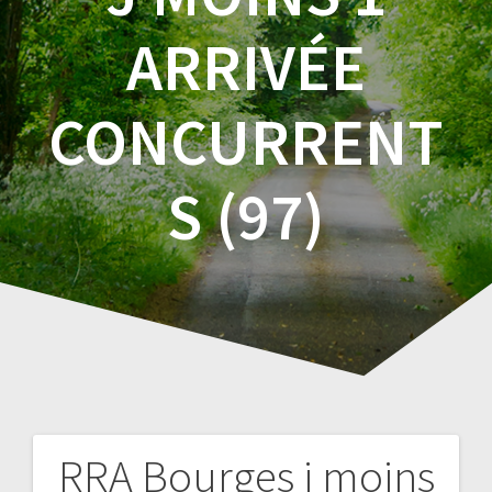
ARRIVÉE
CONCURRENT
S (97)
RRA Bourges j moins
Navigation