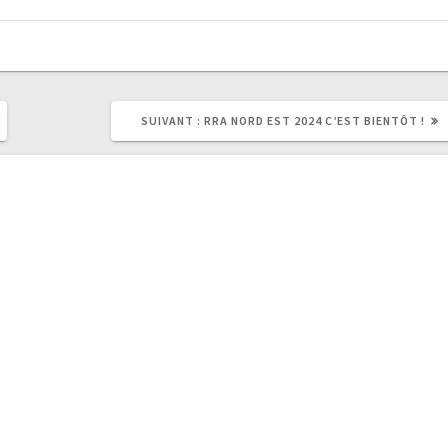
ARTICLE
SUIVANT :
RRA NORD EST 2024 C’EST BIENTÔT !
SUIVANT
: