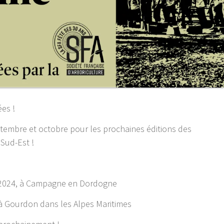
es !
embre et octobre pour les prochaines éditions des
Sud-Est !
 2024, à Campagne en Dordogne
 à Gourdon dans les Alpes Maritimes