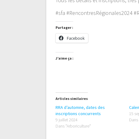
Tous les détails et inscriptions, trè
#sfa #RencontresRégionales2024 #
Partager :
Facebook
J’aime ça :
Articles similaires
RRA d’automne, dates des
Cale
inscriptions concurrents
15 s
9 juillet 2024
Dans
Dans "Arboriculture"