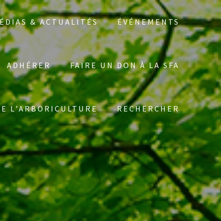
ÉDIAS & ACTUALITÉS
ÉVÉNEMENTS
ADHÉRER
FAIRE UN DON À LA SFA
Search
DE L’ARBORICULTURE
RECHERCHER
for: