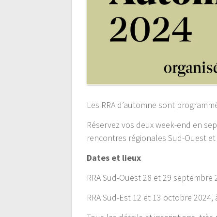
Les RRA d’automne sont programmé
Réservez vos deux week-end en sept
rencontres régionales Sud-Ouest et 
Dates et lieux
RRA Sud-Ouest 28 et 29 septembre
RRA Sud-Est 12 et 13 octobre 2024,