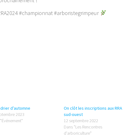
s prochainement !
RRA2024 #championnat #arboristegrimpeur
ndrier d’automne
On clôt les inscriptions aux RRA
eptembre 2023
sud-ouest
 "Événement"
12 septembre 2022
Dans "Les Rencontres
d'arboriculture"