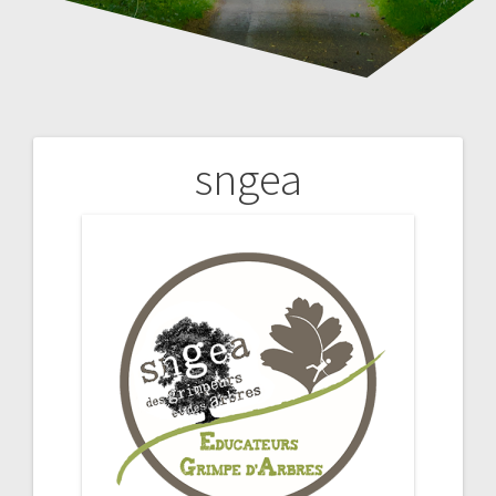
sngea
Navigation
de
l’article